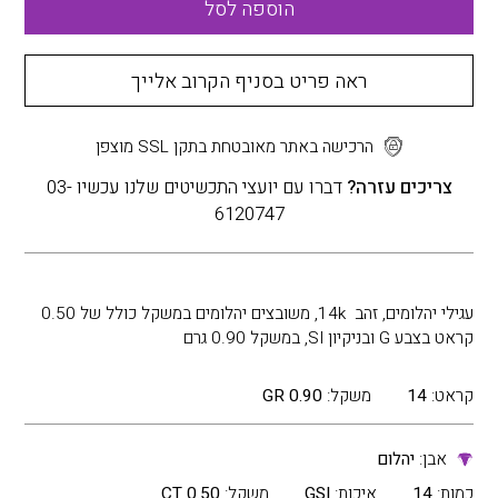
הוספה לסל
ראה פריט בסניף הקרוב אלייך
הרכישה באתר מאובטחת בתקן SSL מוצפן
צריכים עזרה?
דברו עם יועצי התכשיטים שלנו עכשיו 03-
6120747
עגילי יהלומים, זהב 14k, משובצים יהלומים במשקל כולל של 0.50
קראט בצבע G ובניקיון SI, במשקל 0.90 גרם
קראט:
14
משקל:
0.90 GR
אבן:
יהלום
כמות:
14
איכות:
GSI
משקל:
0.50 CT