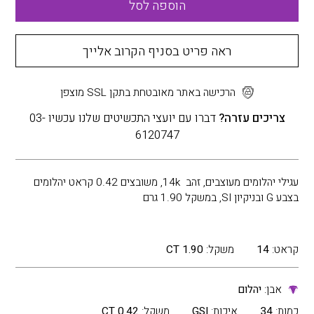
הוספה לסל
ראה פריט בסניף הקרוב אלייך
הרכישה באתר מאובטחת בתקן SSL מוצפן
צריכים עזרה?
דברו עם יועצי התכשיטים שלנו עכשיו 03-
6120747
עגילי יהלומים מעוצבים, זהב 14k, משובצים 0.42 קראט יהלומים
בצבע G ובניקיון SI, במשקל 1.90 גרם
קראט:
14
משקל:
1.90 CT
אבן:
יהלום
כמות:
34
איכות:
GSI
משקל:
0.42 CT