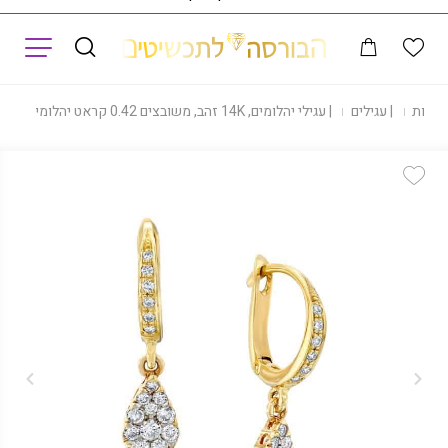
תפריט
|
חנות
|
עגילים
|
עגילי יהלומים, 14K זהב, משובצים 0.42 קראט יהלומים, דגם ED3127
Add Wishlist