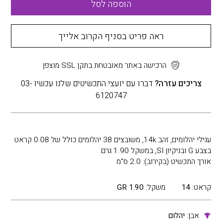
הוספה לסל
ראה פריט בסניף הקרוב אלייך
הרכישה באתר מאובטחת בתקן SSL מוצפן
צריכים עזרה?
דברו עם יועצי התכשיטים שלנו עכשיו 03-
6120747
עגילי יהלומים, זהב 14k, משובצים 38 יהלומים כולל של 0.08 קראט
בצבע G ובניקיון SI, במשקל 1.90 גרם
אורך התכשיט (בקירוב): 2.0 ס"מ
קראט:
14
משקל:
1.90 GR
אבן:
יהלום