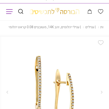
תפריט
|
חנות
|
עגילים
|
עגילי יהלומים, זהב 14K, משובצים 0.08 קראט יהלומים, דגם ED2872
Add Wishlist