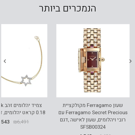
הנמכרים ביותר
שעון Ferragamo מקולקציית
Ferragamo Secret Precious עם
0.18 קראט יהלומים, דגם BD2467
רובי ויהלומים, שעון לאישה ,דגם
,543
₪
6,491
SFSB00324