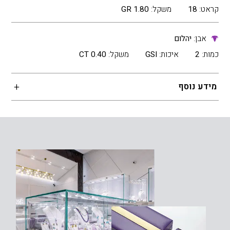
קראט:
18
משקל:
1.80 GR
אבן:
יהלום
כמות:
2
איכות:
GSI
משקל:
0.40 CT
מידע נוסף