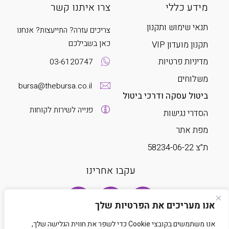
מידע כללי
צרו איתנו קשר
תנאי שימוש ותקנון
צריכים עזרה? התייעצות? אנחנו
כאן בשבילכם
תקנון מועדון VIP
מדיניות פרטיות
03-6120747
משלוחים
bursa@thebursa.co.il
ביטול עסקה ודרכי ביטול
פנייה לשירות לקוחות
הסדרי נגישות
מפת אתר
ת”צ 58234-06-22
עקבו אחרינו
אנו מעריכים את הפרטיות שלך
אנו משתמשים בקובצי Cookie כדי לשפר את חווית הגלישה שלך,