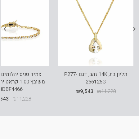
תליון בת, 14K זהב, דגם P277-
256125G
משובץ 1.00 קר
BDBF4466
₪
9,543
₪
11,228
,543
₪
11,228