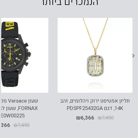
הנמכרים ביותר
תליון אמטיסט ירוק ויהלומים, זהב
שעון ace
14K, דגם PDSPF25432GA
FORNAX, שעון
VE0W00225
₪
6,366
₪
7,490
,366
₪
7,490