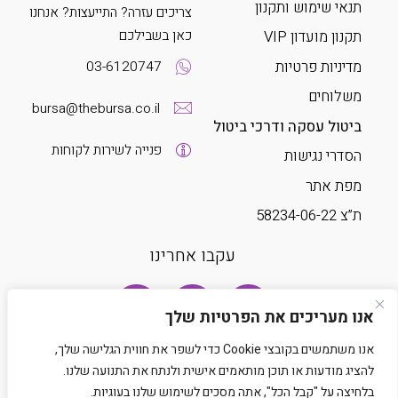
תנאי שימוש ותקנון
צריכים עזרה? התייעצות? אנחנו
כאן בשבילכם
תקנון מועדון VIP
מדיניות פרטיות
03-6120747
משלוחים
bursa@thebursa.co.il
ביטול עסקה ודרכי ביטול
פנייה לשירות לקוחות
הסדרי נגישות
מפת אתר
ת”צ 58234-06-22
עקבו אחרינו
אנו מעריכים את הפרטיות שלך
אנו משתמשים בקובצי Cookie כדי לשפר את חווית הגלישה שלך,
להציג מודעות או תוכן מותאמים אישית ולנתח את התנועה שלנו.
בלחיצה על "קבל הכל", אתה מסכים לשימוש שלנו בעוגיות.