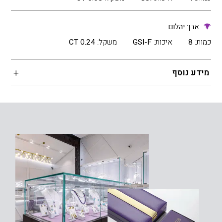
אבן:
יהלום
כמות:
8
איכות:
GSI-F
משקל:
0.24 CT
מידע נוסף