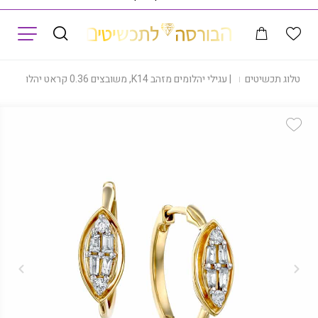
תפריט
|
קטלוג תכשיטים
|
עגילי יהלומים מזהב K14, משובצים 0.36 קראט יהלומים, דגם EDSEH02307
Add Wishlist