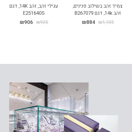
צמיד זהב בשילוב פנינים,
עגילי זהב, זהב 14K, דגם
זהב 14k, דגם B267079
E251640S
₪
906
₪
935
₪
884
₪
1,105