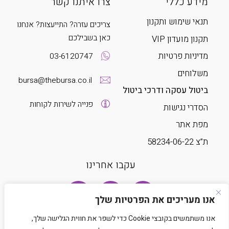
מידע כללי
צרו איתנו קשר
תנאי שימוש ותקנון
צריכים עזרה? התייעצות? אנחנו
כאן בשבילכם
תקנון מועדון VIP
מדיניות פרטיות
03-6120747
משלוחים
bursa@thebursa.co.il
ביטול עסקה ודרכי ביטול
פנייה לשירות לקוחות
הסדרי נגישות
מפת אתר
ת”צ 58234-06-22
עקבו אחרינו
אנו מעריכים את הפרטיות שלך
אנו משתמשים בקובצי Cookie כדי לשפר את חווית הגלישה שלך,