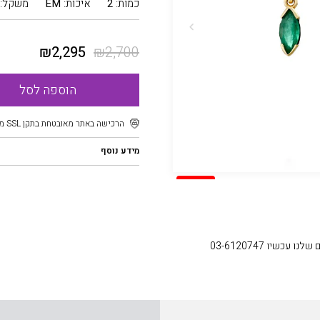
כמות:
2
איכות:
EM
משקל:
₪
2,295
₪
2,700
הוספה לסל
הרכישה באתר מאובטחת בתקן SSL מוצפן
מידע נוסף
SALE
עכשיו 03-6120747