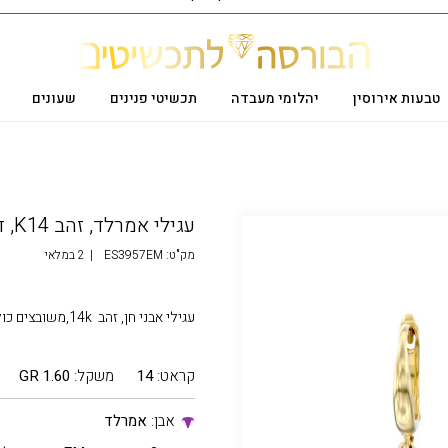
טבעות אירוסין
יהלומי מעבדה
תכשיטי פנינים
שעונים
עגילי אמרלד, זהב K14, דגם ES3957EM
מק"ט:
ES3957EM
|
2 במלאי
עגילי אבני חן, זהב 14k,משובצים כולל של 0.50 קראט אבן אמרלד, במשקל 1.60 גרם
קראט:
14
משקל:
1.60 GR
אבן:
אמרלד