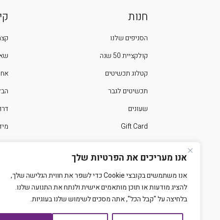
חנות
קי
הסניפים שלנו
קצת
קולקציית 50 שנה
שאל
קטלוג תכשיטים
אחר
תכשיטים לגבר
הבלוג 
שעונים
דרו
Gift Card
מיד
ימים מיוחדים בשנה
צרו
אנו מעריכים את הפרטיות שלך
אנו משתמשים בקובצי Cookie כדי לשפר את חווית הגלישה שלך,
להציג מודעות או תוכן מותאמים אישית ולנתח את התנועה שלנו.
בלחיצה על "קבל הכל", אתה מסכים לשימוש שלנו בעוגיות.