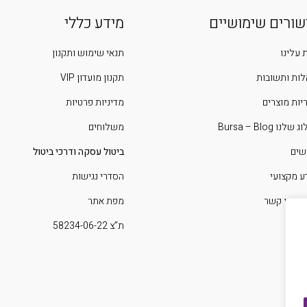
שורים שימושיים
מידע כללי
 עלינו
תנאי שימוש ותקנון
ות ותשובות
תקנון מועדון VIP
יות מוצרים
מדיניות פרטיות
שלנו Bursa – Blog
משלוחים
שים
ביטול עסקה ודרכי ביטול
ע מקצועי
הסדרי נגישות
 איתנו קשר
מפת אתר
ת”צ 58234-06-22