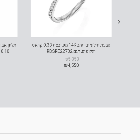
טבעת יהלומים, זהב 14K משובצת 0.33 קראט
יהלומים, דגם RDSRE22732
0.10 קראט יהלומים, דגם PD3565BT
₪
5,353
₪
4,550