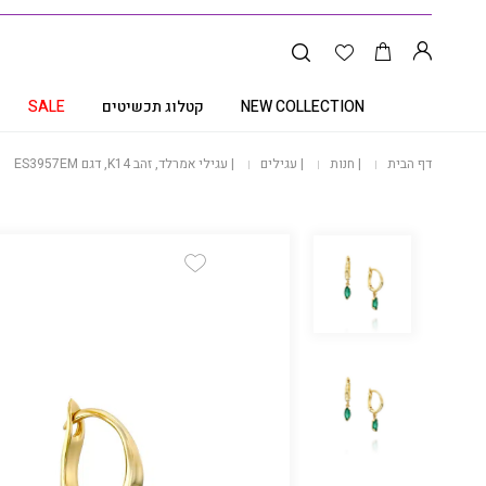
NEW COLLECTION
קטלוג תכשיטים
SALE
דף הבית
|
חנות
|
עגילים
|
עגילי אמרלד, זהב K14, דגם ES3957EM
Add Wishlist