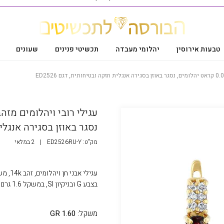
טבעות אירוסין
יהלומי מעבדה
תכשיטי פנינים
שעונים
נסגר באוזן בסגירה אנגלית ח
מק"ט:
ED2526RU-Y
|
2 במלאי
בצבע G ובניקיון SI, במשקל 1.6 גרם
משקל:
1.60 GR