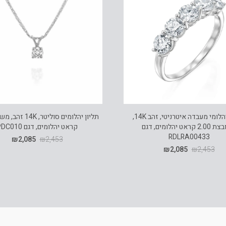
טבעת יהלומי מעבדה איטרניטי, זהב 14K,
משובצת 2.00 קראט יהלומים, דגם
קראט יהלומים, דגם PDC010
RDLRA00433
₪
2,085
₪
2,453
₪
2,085
₪
2,453