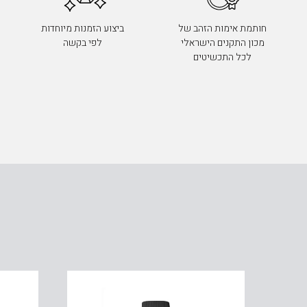
חותמת אימות הזהב של
ביצוע הזמנות מיוחדות
מכון התקנים הישראלי
לפי בקשה
לכל התכשיטים
ב חוליות, מזהב 14K, דגם B277-