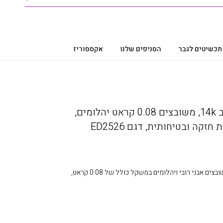
תכשיטים לגבר
הסניפים שלנו
אקססוריז
עגילי רובי ויהלומים מזהב 14k, משובצים 0.08 קראט יהלומים,
זקה ובטיחותית, דגם ED2526
עגילי אבני חן ויהלומים, זהב 14k, משובצים אבני רובי ויהלומים במשקל כולל של 0.08 קראט,