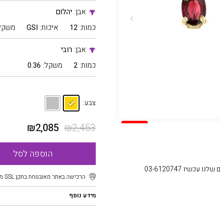
אבן:
יהלום
כמות:
12
איכות:
GSI
משקל
אבן:
רובי
כמות:
2
משקל:
0.36
צבע:
₪
2,085
₪
2,453
SALE
הוספה לסל
עכשיו 03-6120747
הרכישה באתר מאובטחת בתקן SSL מוצפן
מידע נוסף