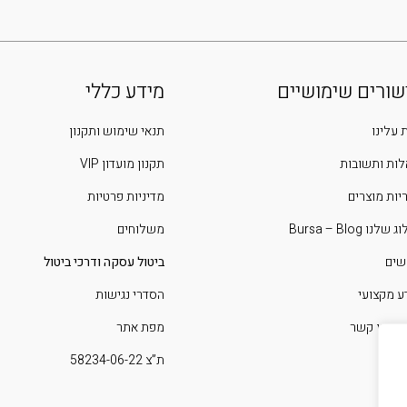
שורים שימושיים
מידע כללי
 עלינו
תנאי שימוש ותקנון
ות ותשובות
תקנון מועדון VIP
יות מוצרים
מדיניות פרטיות
שלנו Bursa – Blog
משלוחים
שים
ביטול עסקה ודרכי ביטול
ע מקצועי
הסדרי נגישות
 איתנו קשר
מפת אתר
ת”צ 58234-06-22