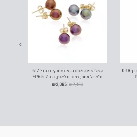
תליון יהלומים סוליטר, 14K זהב, משובץ 0.18
עגילי פנינה אפורה מים מתוקים בגודל 6-7
מ"מ כל אחת, צמודים לאוזן, דגם EP6.5-7
שע
₪
2,085
₪
2,453