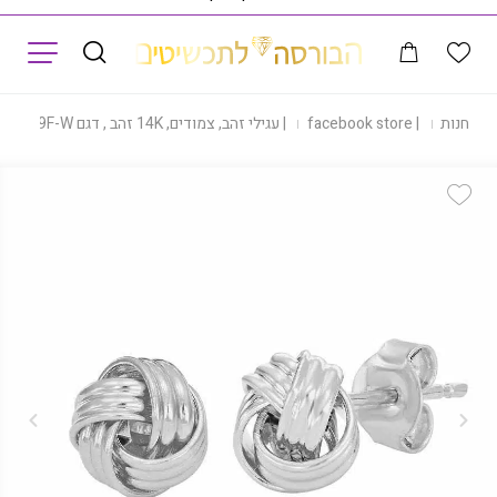
תפריט
|
חנות
|
facebook store
|
עגילי זהב, צמודים, 14K זהב , דגם E371-OR529F-W
Add Wishlist