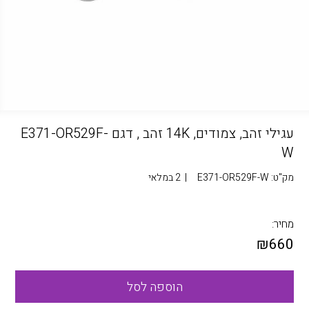
עגילי זהב, צמודים, 14K זהב , דגם E371-OR529F-
W
מק"ט:
E371-OR529F-W
|
2 במלאי
מחיר:
₪
660
הוספה לסל