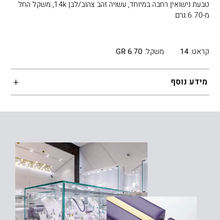
טבעת נישואין רחבה במיוחד, עשויה זהב צהוב/לבן 14k, משקל החל
מ-6.70 גרם
קראט:
14
משקל:
6.70 GR
מידע נוסף