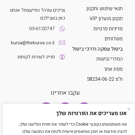
תנאי שימוש ותקנון
צריכים עזרה? התייעצות? אנחנו
כאן בשבילכם
תקנון מועדון VIP
מדיניות פרטיות
03-6120747
משלוחים
bursa@thebursa.co.il
ביטול עסקה ודרכי ביטול
פנייה לשירות לקוחות
הסדרי נגישות
מפת אתר
ת”צ 58234-06-22
עקבו אחרינו
אנו מעריכים את הפרטיות שלך
אנו משתמשים בקובצי Cookie כדי לשפר את חווית הגלישה שלך,
להציג מודעות או תוכן מותאמים אישית ולנתח את התנועה שלנו.