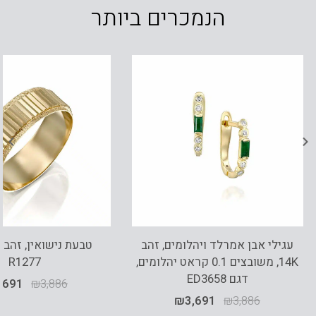
הנמכרים ביותר
עגילי אבן אמרלד ויהלומים, זהב
14K, משובצים 0.1 קראט יהלומים,
R1277
דגם ED3658
,691
₪
3,886
₪
3,691
₪
3,886