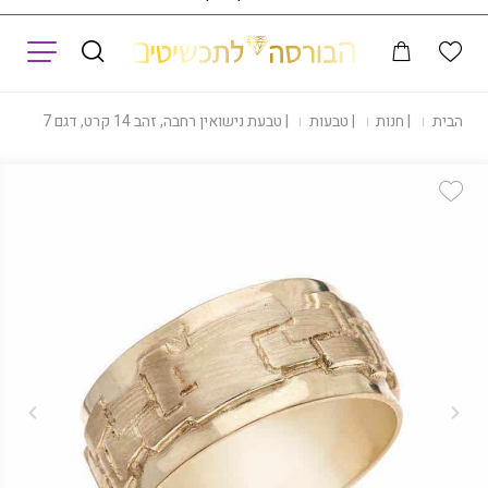
תפריט
דף הבית
|
חנות
|
טבעות
|
טבעת נישואין רחבה, זהב 14 קרט, דגם R817
Add Wishlist