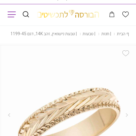
תפריט
דף הבית
|
חנות
|
טבעות
|
טבעת נישואין, זהב 14K, דגם R1199-45
Add Wishlist