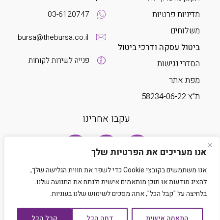
מדיניות פרטיות
03-6120747
משלוחים
bursa@thebursa.co.il
ביטול עסקה ודרכי ביטול
פנייה לשירות לקוחות
הסדרי נגישות
מפת אתר
ת”צ 58234-06-22
עקבו אחרינו
אנו מעריכים את הפרטיות שלך
אנו משתמשים בקובצי Cookie כדי לשפר את חווית הגלישה שלך,
להציג מודעות או תוכן מותאמים אישית ולנתח את התנועה שלנו.
בלחיצה על "קבל הכל", אתה מסכים לשימוש שלנו בעוגיות.
Developed by Matat Technologies LTD
התאמה אישית
דחה הכל
קבל הכל