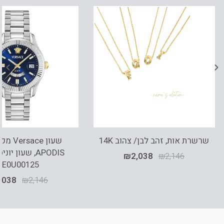
שרשרת אות, זהב לבן/ צהוב 14K
שעון ace
APODIS, שעון י
₪
2,038
₪
2,146
VE0U00125
,038
₪
2,146