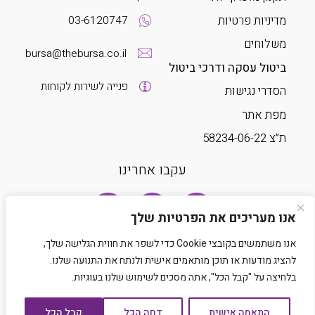
מדיניות פרטיות
03-6120747
משלוחים
bursa@thebursa.co.il
ביטול עסקה ודרכי ביטול
פנייה לשירות לקוחות
הסדרי נגישות
מפת אתר
ת”צ 58234-06-22
עקבו אחרינו
אנו מעריכים את הפרטיות שלך
אנו משתמשים בקובצי Cookie כדי לשפר את חווית הגלישה שלך,
להציג מודעות או תוכן מותאמים אישית ולנתח את התנועה שלנו.
בלחיצה על "קבל הכל", אתה מסכים לשימוש שלנו בעוגיות.
Developed by Matat Technologies LTD
התאמה אישית
דחה הכל
קבל הכל