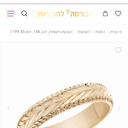
תפריט
דף הבית
|
חנות
|
טבעות
|
טבעת נישואין, זהב 14K, דגם R1199-45
Add Wishlist