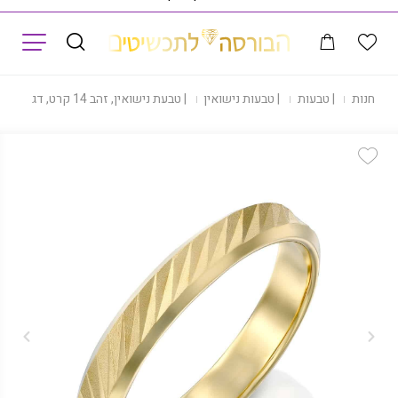
תפריט
|
חנות
|
טבעות
|
טבעות נישואין
|
טבעת נישואין, זהב 14 קרט, דגם R1389-03
Add Wishlist