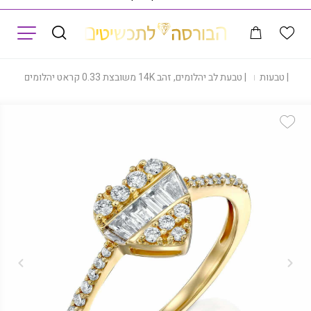
תפריט
ת
|
טבעות
|
טבעת לב יהלומים, זהב 14K משובצת 0.33 קראט יהלומים, דגם RDSRF25581
Add Wishlist