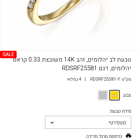
SALE
טבעת לב יהלומים, זהב 14K משובצת 0.33 קראט
יהלומים, דגם RDSRF25581
מק"ט:
RDSRF25581-Y
|
4 במלאי
צבע:
מידת טבעת:
סטנדרטי
הדפסת סרגל מדידה.