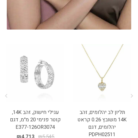
תליון לב יהלומים, זהב
עגילי חישוק, זהב 14K,
14K משובץ 0.26 קראט
קוטר פנימי 20 מ"מ, דגם
יהלומים, דגם
E377-126OR3074
PDPH02511
₪
4,713
₪
5,545