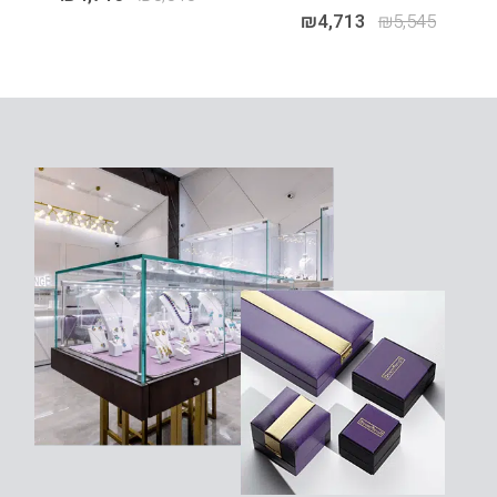
₪
4,713
₪
5,545