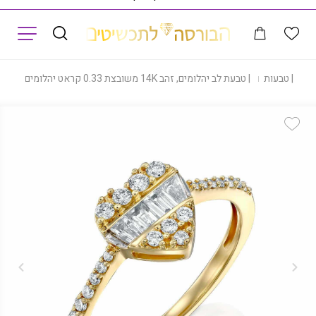
תפריט
ת
|
טבעות
|
טבעת לב יהלומים, זהב 14K משובצת 0.33 קראט יהלומים, דגם RDSRF25581
Add Wishlist