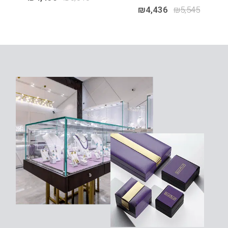
₪
4,436
₪
5,545