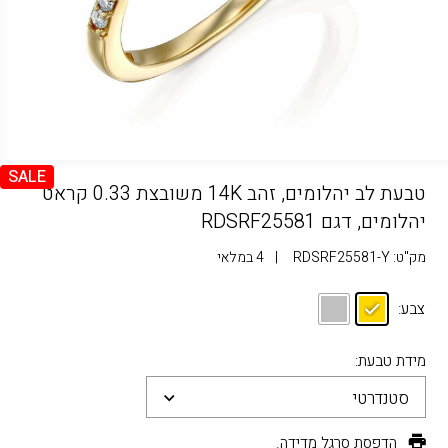
SALE
טבעת לב יהלומים, זהב 14K משובצת 0.33 קראט
יהלומים, דגם RDSRF25581
מק"ט:
RDSRF25581-Y
|
4 במלאי
צבע:
מידת טבעת:
סטנדרטי
הדפסת סרגל מדידה.