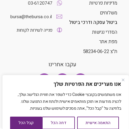
מדיניות פרטיות
03-6120747
משלוחים
bursa@thebursa.co.il
ביטול עסקה ודרכי ביטול
פנייה לשירות לקוחות
הסדרי נגישות
מפת אתר
ת”צ 58234-06-22
עקבו אחרינו
אנו מעריכים את הפרטיות שלך
אנו משתמשים בקובצי Cookie כדי לשפר את חווית הגלישה שלך,
להציג מודעות או תוכן מותאמים אישית ולנתח את התנועה שלנו.
בלחיצה על "קבל הכל", אתה מסכים לשימוש שלנו בעוגיות.
Developed by Matat Technologies LTD
התאמה אישית
דחה הכל
קבל הכל