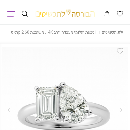
תפריט
|
קטלוג תכשיטים
|
טבעת יהלומי מעבדה, זהב 14K, משובצת 2.60 קראט יהלומים, דגם RDL4125D
Add Wishlist