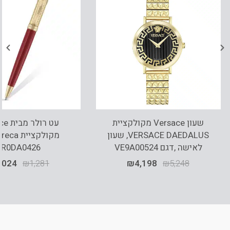
שעון Versace מקולקציית
עט רול
VERSACE DAEDALUS, שעון
לאישה ,דגם VE9A00524
VR0DA0426
,024
₪
1,281
₪
4,198
₪
5,248