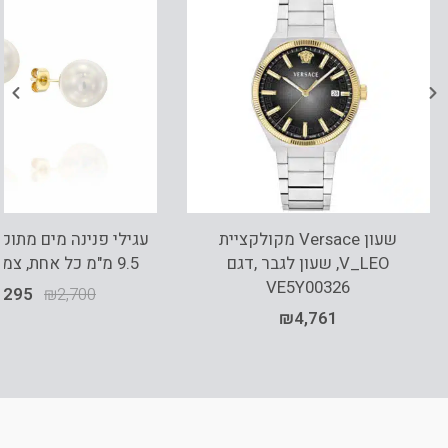
שעון Versace מקולקציית
V_LEO, שעון לגבר ,דגם
9.5 מ"מ כל אחת, צמודים לאוזן
VE5Y00326
,295
₪
2,700
₪
4,761