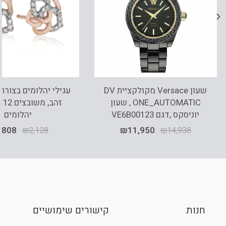
שעון Versace מקולקציית DV
ONE_AUTOMATIC , שעון
יוניסקס ,דגם VE6B00123
יהלומים
,808
₪
2,128
₪
11,950
₪
14,938
חנות
קישורים שימושיים