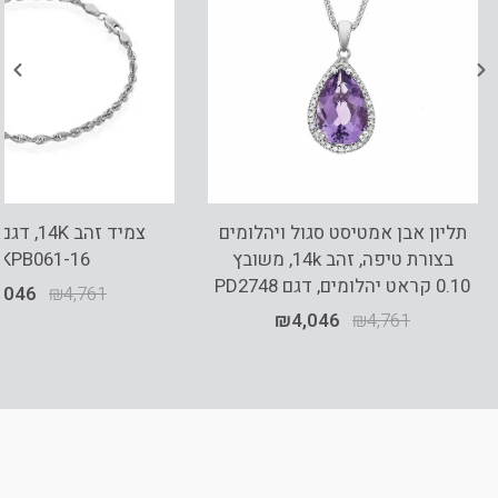
תליון אבן אמטיסט סגול ויהלומים
בצורת טיפה, זהב 14k, משובץ
KPB061-16
0.10 קראט יהלומים, דגם PD2748
,046
₪
4,761
₪
4,046
₪
4,761