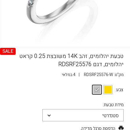
SALE
טבעת יהלומים, זהב 14K משובצת 0.25 קראט
יהלומים, דגם RDSRF25576
מק"ט:
RDSRF25576-W
|
4 במלאי
צבע:
מידת טבעת:
סטנדרטי
הדפסת סרגל מדידה.