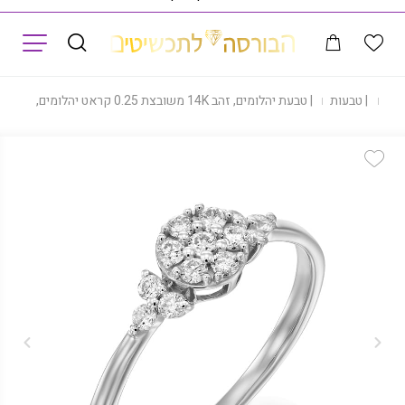
תפריט
נות
|
טבעות
|
טבעת יהלומים, זהב 14K משובצת 0.25 קראט יהלומים, דגם RDLRF01271
Add Wishlist