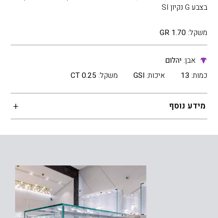
בצבע G נקיון SI
משקל:
1.70 GR
אבן:
יהלום
כמות:
13
איכות:
GSI
משקל:
0.25 CT
מידע נוסף