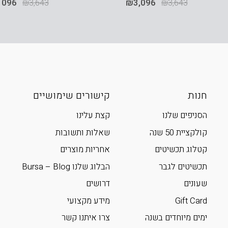
,096
₪
3,643
₪
3,096
₪
3,643
חנות
קישורים שימושיים
הסניפים שלנו
קצת עלינו
קולקציית 50 שנה
שאלות ותשובות
קטלוג תכשיטים
אחריות מוצרים
תכשיטים לגבר
הבלוג שלנו Bursa – Blog
שעונים
דרושים
Gift Card
מידע מקצועי
ימים מיוחדים בשנה
צרו איתנו קשר