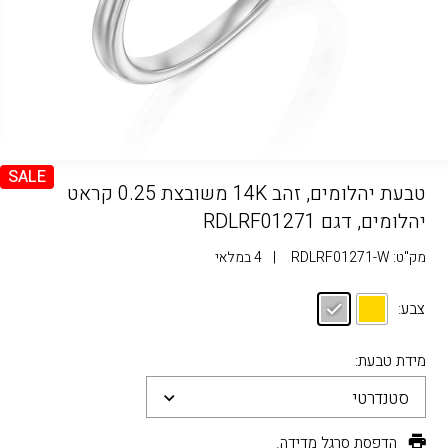
SALE
טבעת יהלומים, זהב 14K משובצת 0.25 קראט
יהלומים, דגם RDLRF01271
מק"ט:
RDLRF01271-W
|
4 במלאי
צבע:
מידת טבעת:
סטנדרטי
הדפסת סרגל מדידה.