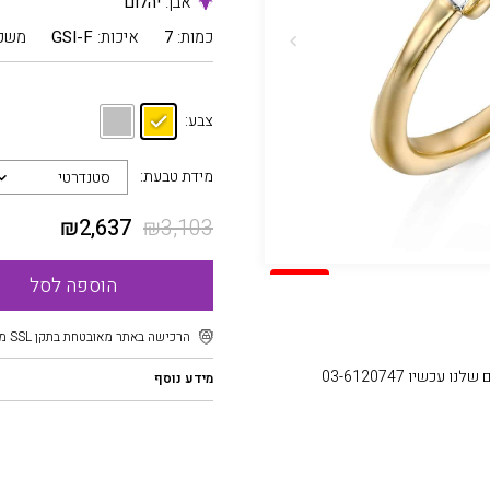
אבן:
יהלום
כמות:
7
איכות:
GSI-F
משק
צבע:
מידת טבעת:
סטנדרטי
₪
2,637
₪
3,103
SALE
הוספה לסל
הרכישה באתר מאובטחת בתקן SSL מוצפן
עכשיו 03-6120747
מידע נוסף