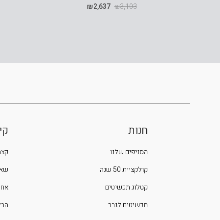
₪
2,637
₪
3,103
חנות
קי
הסניפים שלנו
קצת
קולקציית 50 שנה
שאל
קטלוג תכשיטים
אחר
תכשיטים לגבר
הבלוג 