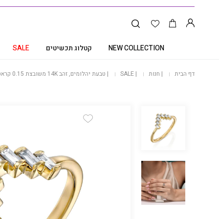
NEW COLLECTION
קטלוג תכשיטים
SALE
דף הבית
|
חנות
|
SALE
|
טבעת יהלומים, זהב 14K משובצת 0.15 קראט יהלומים, דגם RDSRF30414
Add Wishlist