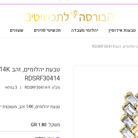
טבעות אירוסין
יהלומי מעבדה
תכשיטי פנינים
שעונים
RDSRF30414
מק"ט:
RDSRF30414-Y
|
3 במלאי
טבעת יהלומים, 14K זהב, משובצת יהלומים במשקל כולל 0.15 קרט בצבע G נקיון SI
משקל:
1.80 GR