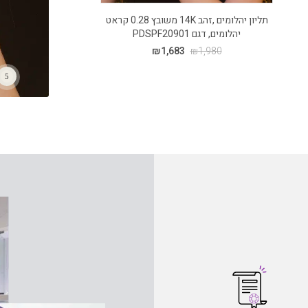
תליון יהלומים ,זהב 14K משובץ 0.28 קראט
יהלומים, דגם PDSPF20901
קראט יהלומים 
0
₪
1,683
₪
1,980