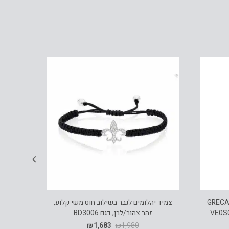
לקציית GRECA LOGO
צמיד יהלומים לגבר בשילוב חוט משי קלוע,
זהב צהוב/לבן, דגם BD3006
₪
1,683
₪
1,980