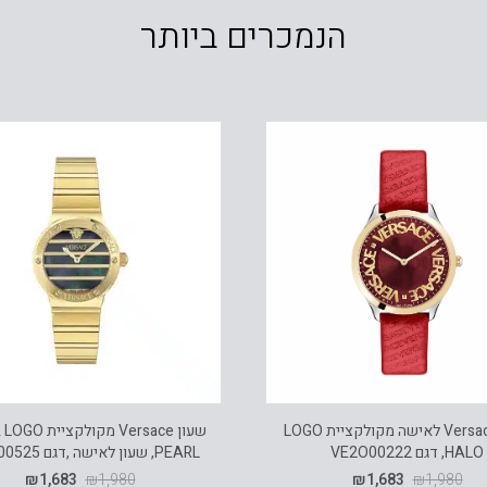
הנמכרים ביותר
שעון Versace לאישה מקולקציית LOGO
שעון Versace מקו
HALO, דגם VE2O00222
PEARL, שעון לאישה ,דגם VE0S00525
₪
1,683
₪
1,980
₪
1,683
₪
1,980