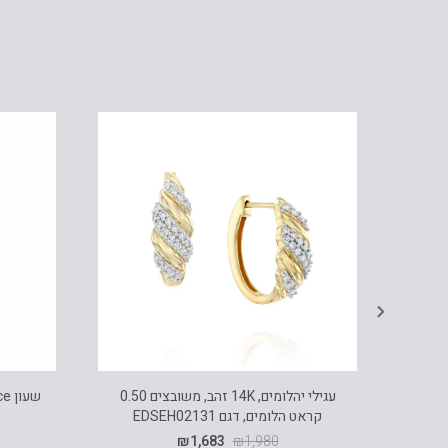
מקולקציית Twisted
עגילי יהלומים, 14K זהב, משובצים 0.50
קראט הלומים, דגם EDSEH02131
₪
1,683
₪
1,980