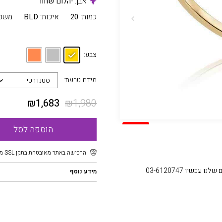
אבן:
יהלום שחור
כמות:
20
איכות:
BLD
משק
צבע:
מידת טבעת:
סטנדרטי
₪
1,683
₪
1,980
SALE
הוספה לסל
הרכישה באתר מאובטחת בתקן SSL מוצפן
עכשיו 03-6120747
מידע נוסף