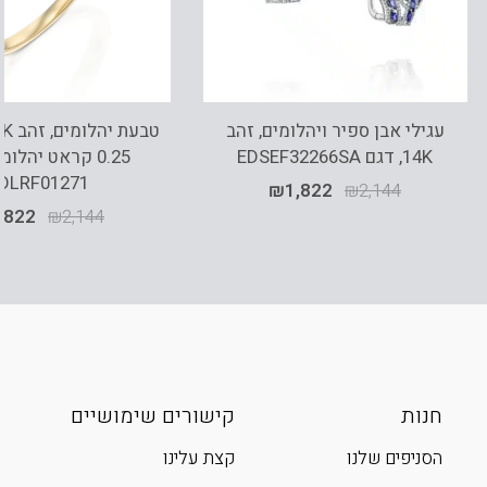
עגילי אבן ספיר ויהלומים, זהב
14K, דגם EDSEF32266SA
0.25 קראט יהלומ
DLRF01271
₪
1,822
₪
2,144
,822
₪
2,144
חנות
קישורים שימושיים
הסניפים שלנו
קצת עלינו