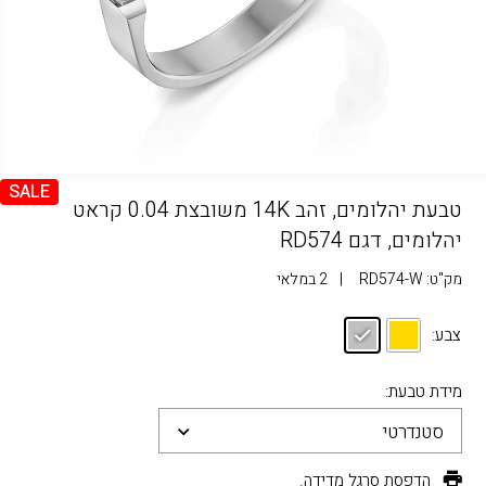
SALE
טבעת יהלומים, זהב 14K משובצת 0.04 קראט
יהלומים, דגם RD574
מק"ט:
RD574-W
|
2 במלאי
צבע:
מידת טבעת:
סטנדרטי
הדפסת סרגל מדידה.