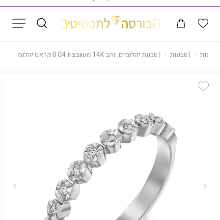
תפריט
|
חנות
|
טבעות
|
טבעת יהלומים, זהב 14K משובצת 0.04 קראט יהלומים, דגם RD574
Add Wishlist