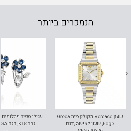
הנמכרים ביותר
שעון Versace מקולקציית Greca
עגילי ספיר ויהלומים 
Edge, שעון לאישה ,דגם
זהב K18, דגם SE1812SA
VE5G00226