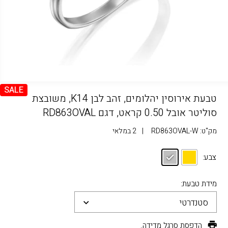
SALE
טבעת אירוסין יהלומים, זהב לבן K14, משובצת
סוליטר אובל 0.50 קראט, דגם RD863OVAL
מק"ט:
RD863OVAL-W
|
2 במלאי
צבע:
מידת טבעת:
סטנדרטי
הדפסת סרגל מדידה.