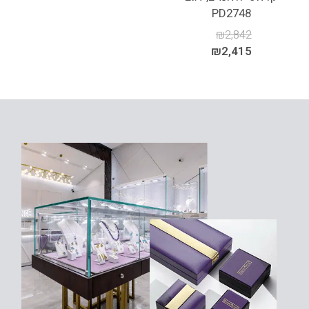
PD2748
₪
2,842
₪
2,415