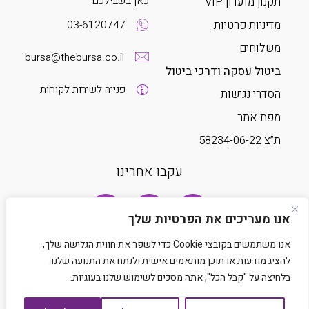
כאן בשבילכם
תקנון מועדון VIP
מדיניות פרטיות
03-6120747
משלוחים
bursa@thebursa.co.il
ביטול עסקה ודרכי ביטול
פנייה לשירות לקוחות
הסדרי נגישות
מפת אתר
ת”צ 58234-06-22
עקבו אחרינו
אנו מעריכים את הפרטיות שלך
אנו משתמשים בקובצי Cookie כדי לשפר את חווית הגלישה שלך,
להציג מודעות או תוכן מותאמים אישית ולנתח את התנועה שלנו.
בלחיצה על "קבל הכל", אתה מסכים לשימוש שלנו בעוגיות.
Developed by Matat Technologies LTD