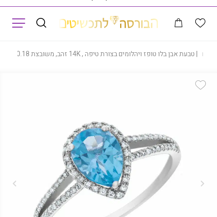
תפריט
ות
|
טבעת אבן בלו טופז ויהלומים בצורת טיפה , 14K זהב, משובצת 0.18 קראט יהלומים, דגם RD3296
Add Wishlist