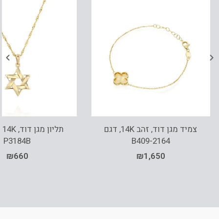
צמיד מגן דוד, זהב 14K, דגם
תל
P3184B
B409-2164
₪
660
₪
1,650