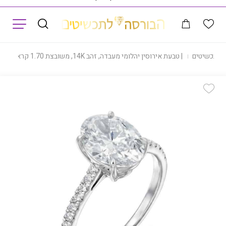
תפריט
וג תכשיטים
|
טבעת אירוסין יהלומי מעבדה, זהב 14K, משובצת 1.70 קראט יהלומים, דגם RDLRB02102
Add Wishlist