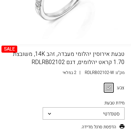
SALE
טבעת אירוסין יהלומי מעבדה, זהב 14K, משובצת
1.70 קראט יהלומים, דגם RDLRB02102
מק"ט:
RDLRB02102-W
|
2 במלאי
צבע:
מידת טבעת:
סטנדרטי
הדפסת סרגל מדידה.