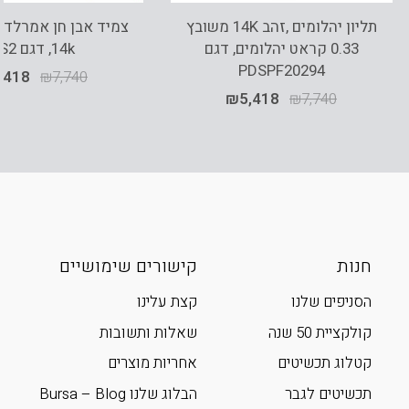
תליון יהלומים ,זהב 14K משובץ
צמיד אבן חן אמרלד ,
0.33 קראט יהלומים, דגם
14k, דגם BS2
PDSPF20294
,418
₪
7,740
₪
5,418
₪
7,740
חנות
קישורים שימושיים
הסניפים שלנו
קצת עלינו
קולקציית 50 שנה
שאלות ותשובות
קטלוג תכשיטים
אחריות מוצרים
תכשיטים לגבר
הבלוג שלנו Bursa – Blog