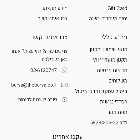
Gift Card
מידע מקצועי
ימים מיוחדים בשנה
צרו איתנו קשר
מידע כללי
צרו איתנו קשר
תנאי שימוש ותקנון
צריכים עזרה? התייעצות? אנחנו
כאן בשבילכם
תקנון מועדון VIP
מדיניות פרטיות
03-6120747
משלוחים
bursa@thebursa.co.il
ביטול עסקה ודרכי ביטול
פנייה לשירות לקוחות
הסדרי נגישות
מפת אתר
ת”צ 58234-06-22
עקבו אחרינו