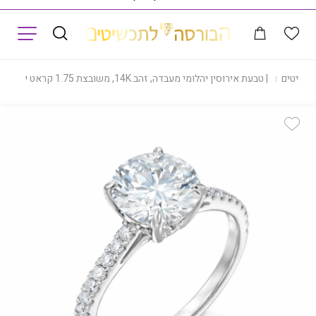
תפריט
תכשיטים
|
טבעת אירוסין יהלומי מעבדה, זהב 14K, משובצת 1.75 קראט יהלומים, דגם RDLRB02103-4055
Add Wishlist