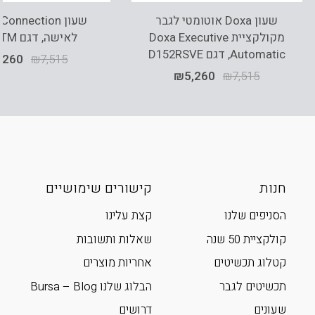
שעון Doxa אוטומטי לגבר
שעון onnection
מקולקציית Doxa Executive
לאישה, דגם FCH1TM
Automatic, דגם D152RSVE
,260
₪
7,515
₪
5,260
₪
7,515
חנות
קישורים שימושיים
הסניפים שלנו
קצת עלינו
קולקציית 50 שנה
שאלות ותשובות
קטלוג תכשיטים
אחריות מוצרים
תכשיטים לגבר
הבלוג שלנו Bursa – Blog
שעונים
דרושים