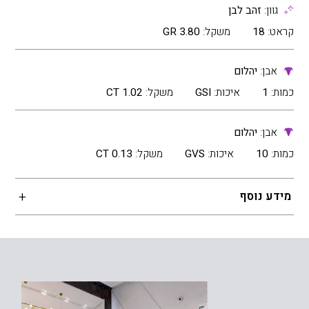
גוון:
זהב לבן
קראט:
18
משקל:
3.80 GR
אבן:
יהלום
כמות:
1
איכות:
GSI
משקל:
1.02 CT
אבן:
יהלום
כמות:
10
איכות:
GVS
משקל:
0.13 CT
מידע נוסף