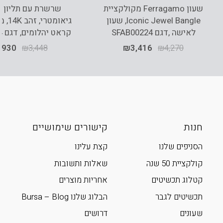
שעון Ferragamo מקולקציית
שרשרת עם תליון י
Iconic Jewel Bangle, שעון
לאישה ,דגם SFAB00224
קראט יהלומים, דגם CDNF1264
,930
₪
3,448
₪
3,416
₪
4,270
חנות
קישורים שימושיים
הסניפים שלנו
קצת עלינו
קולקציית 50 שנה
שאלות ותשובות
קטלוג תכשיטים
אחריות מוצרים
תכשיטים לגבר
הבלוג שלנו Bursa – Blog
שעונים
דרושים