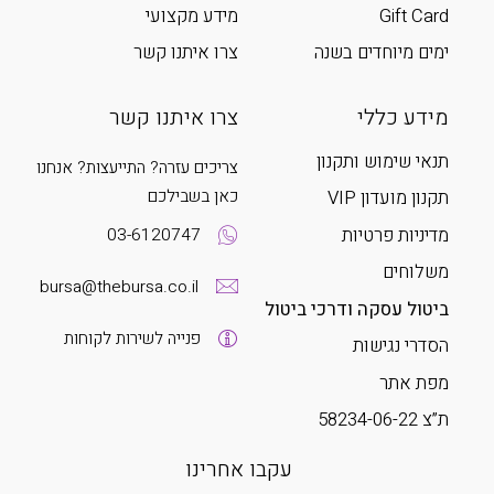
Gift Card
מידע מקצועי
ימים מיוחדים בשנה
צרו איתנו קשר
מידע כללי
צרו איתנו קשר
תנאי שימוש ותקנון
צריכים עזרה? התייעצות? אנחנו
כאן בשבילכם
תקנון מועדון VIP
מדיניות פרטיות
03-6120747
משלוחים
bursa@thebursa.co.il
ביטול עסקה ודרכי ביטול
פנייה לשירות לקוחות
הסדרי נגישות
מפת אתר
ת”צ 58234-06-22
עקבו אחרינו