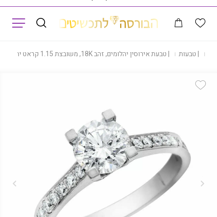
תפריט
ות
|
טבעות
|
טבעת אירוסין יהלומים, זהב 18K, משובצת 1.15 קראט יהלומים, דגם RD920
Add Wishlist