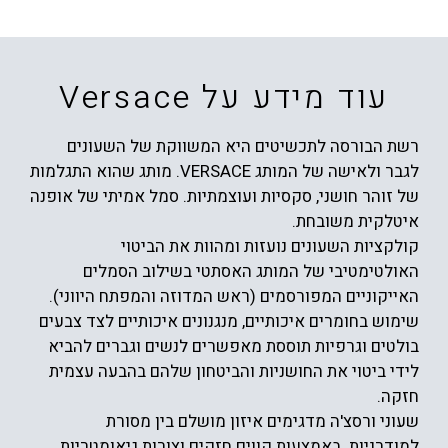
עוד מידע על Versace
רשת הבורסה לתכשיטים היא המשווקת של השעונים
לגבר ולאישה של המותג VERSACE. מותג שהוא התגלמות
של זוהר חושני, סקסיות ועוצמתיות. סמל אמיתי של אופנה
איטלקית משובחת.
קולקציות השעונים נועזות ומהוות את הביטוי
האולטימטיבי של המותג האסתטי בשילוב הסמלים
האייקוניים המפורסמים (ראש המדוזה והמפתח היווני).
שימוש בחומרים איכותיים, מנגנונים איכותיים לצד צבעים
בולטים וגרפיות תוססת מאפשרים לנשים וגברים להביא
לידי ביטוי את החושניות והביטחון שלהם בהבעה עצמית
חזקה.
שעוני ורסצ'ה מדגימים איזון מושלם בין מסורת
למודרניות. באמצעות קווים חזקים וצורות גיאומטריות