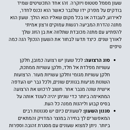
שעון מסמל סטטוס ו
יוקרה
. זהו אחד התכשיטים שמיד
בודקים על מפרק ידו שלגבר כאשר הוא נכנס לחדר,
לאירוע, לעבודה או בכל מקום שאליו הוא הולך. שעון הוא
מתנה נהדרת המביעה רגשות עמוקים ורצון אמיתי
להפתיע עם מתנה מכובדת שתלווה את בן הזוג שלך
לאורך שנים. כיצד תדעו לבחור את השעון הנכון? הנה כמה
טיפים
סוג הרצועה:
לכל שעון יש רצועה כמובן, חלקן
עשויות מפלדת אל חלד, חלקן עשויות ממתכת,
חלקן עשויות מגומי וחלקן עשויות מעור. הרצועות
השונות מגיעות בגוונים שונים, ולכל גבר יש העדפה
אישית שונה מגבר אחר. חשוב לרכוש את הרצועה
המתאימה ביותר כדי שניתן יהיה לענוד אותה על
בסיס קבוע וליהנות ממנה כל העת.
סגנון השעון:
לשעונים כיום יש סגנונות רבים
המאפשרים לך בחירה במוצר המדויק והמתאים
ביותר. ניתן למצוא שעונים עם מסגרת זהובה וספרות