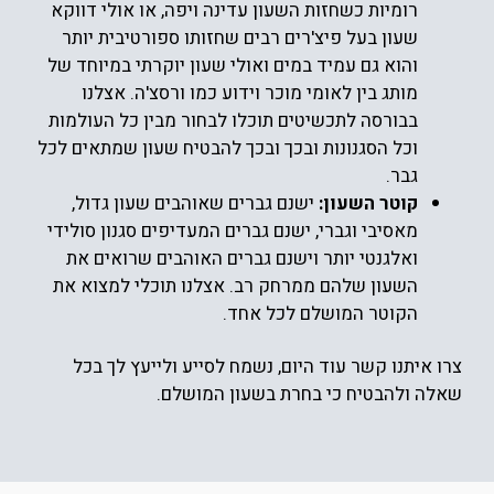
רומיות כשחזות השעון עדינה ויפה, או אולי דווקא
שעון בעל פיצ'רים רבים שחזותו ספורטיבית יותר
והוא גם עמיד במים ואולי שעון יוקרתי במיוחד של
מותג בין לאומי מוכר וידוע כמו ורסצ'ה. אצלנו
בבורסה לתכשיטים
תוכלו לבחור מבין כל העולמות
וכל הסגנונות ובכך ובכך להבטיח שעון שמתאים לכל
גבר.
קוטר השעון:
ישנם גברים שאוהבים שעון גדול,
מאסיבי וגברי, ישנם גברים המעדיפים סגנון סולידי
ואלגנטי יותר וישנם גברים האוהבים שרואים את
השעון שלהם ממרחק רב. אצלנו תוכלי למצוא את
הקוטר המושלם לכל אחד.
צרו איתנו קשר עוד היום, נשמח לסייע ולייעץ לך בכל
שאלה ולהבטיח כי בחרת בשעון המושלם.