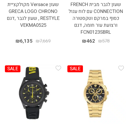
שעון לגבר מבית FRENCH
שעון Versace מקולקציית
CONNECTION עם לוח עגול
GRECA LOGO CHRONO
כסוף במרקם וטקסטורה
RESTYLE , שעון לגבר ,דגם
ורצועת עור חומה, דגם
VEKMA0525
FCN0123SBRL
₪
6,135
₪
7,669
₪
462
₪
578
SALE
SALE
Add Wishlist
Add Wishlist