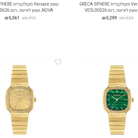
שעון Versace מקולקציית GRECA SPHERE
שעון Versace מק
NOVA, שעון לאישה ,דגם VE5L00626
₪
5,561
₪
6,952
₪
5,299
₪
6,624
Add Wishlist
Add