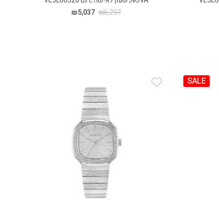
NOVA, שעון לאישה ,דגם VE5L00326
₪
5,037
₪
6,297
SALE
Add Wishlist