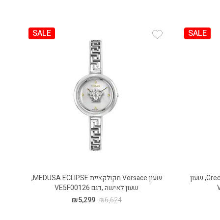
SALE
SALE
Add Wishlist
שעון Versace מקולקציית Greca Edge, שעון
שעון Versace מקולקציית MEDUSA ECLIPSE,
שעון לאישה ,דגם VE5F00126
₪
5,299
₪
6,624