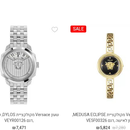
SALE
Add Wishlist
Add
שעון Versace מקולקציית MEDUSA ECLIPSE,
שעון 
אישה ,דגם VE5F00326
,דגם VEYR00126
₪
7,471
₪
5,824
₪
7,280