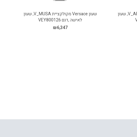
שעון Versace מקולקציית V_ARCADIS, שעון
שעון Versace מקולקציית V_MUSA, שעון
לאישה ,דגם VEY800126
₪
6,347