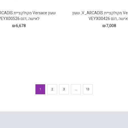
שעון Versace מקולקציית V_ARCADIS, שעון
ישה ,דגם VEYX00426
לאישה ,דגם VEYX00526
₪
6,678
₪
7,008
1
2
3
…
13