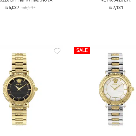
,דגם VEYR00426
NOVA, שעון לאישה ,דגם VE5L00226
₪
5,037
₪
6,297
₪
7,131
SALE
Add Wishlist
Add