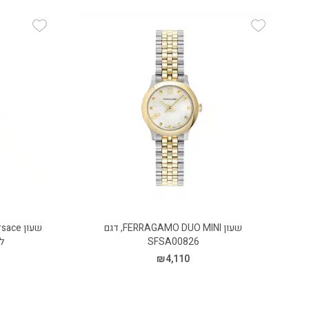
 Wishlist
Add Wishlist
שעון FERRAGAMO DUO MINI, דגם
SFSA00826
לא
₪
4,110