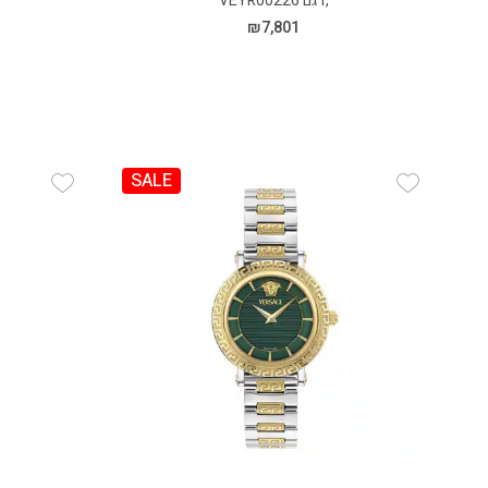
,דגם VEYR00226
₪
7,801
SALE
 Wishlist
Add Wishlist