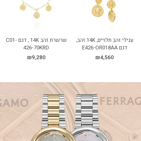
עגילי זהב תלויים, 14K זהב,
שרשרת זהב 14K , דגם C01-
דגם E426-OR018AA
426-70KRD
₪
9,280
₪
4,560