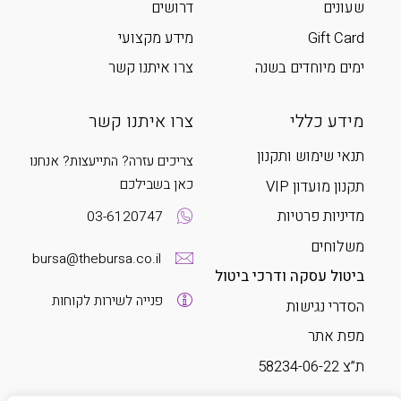
שעונים
דרושים
Gift Card
מידע מקצועי
ימים מיוחדים בשנה
צרו איתנו קשר
מידע כללי
צרו איתנו קשר
תנאי שימוש ותקנון
צריכים עזרה? התייעצות? אנחנו
כאן בשבילכם
תקנון מועדון VIP
מדיניות פרטיות
03-6120747
משלוחים
bursa@thebursa.co.il
ביטול עסקה ודרכי ביטול
פנייה לשירות לקוחות
הסדרי נגישות
מפת אתר
ת”צ 58234-06-22