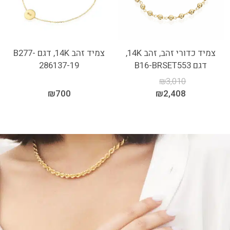
צמיד כדורי זהב, זהב 14K,
צמיד זהב 14K, דגם B277-
דגם B16-BRSET553
286137-19
₪
3,010
₪
700
₪
2,408