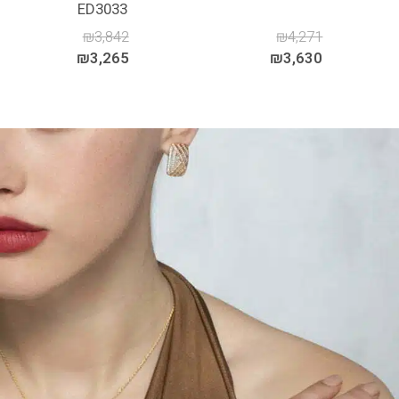
ED3033
₪
3,842
₪
4,271
₪
3,265
₪
3,630