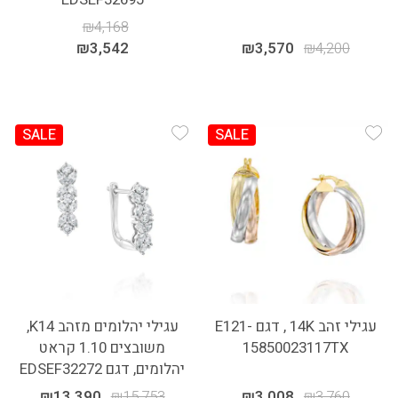
₪
4,168
₪
3,542
₪
3,570
₪
4,200
SALE
SALE
Add Wishlist
Add Wishlist
עגילי זהב 14K , דגם E121-
עגילי יהלומים מזהב K14,
15850023117TX
משובצים 1.10 קראט
יהלומים, דגם EDSEF32272
₪
13,390
₪
15,753
₪
3,008
₪
3,760