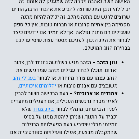
האישה חשה נאהבת ויקרה לזה שמעניק לה אותם. זה
יכול להיות בן הזוג שרוצה להביע את אהבתו הרבה, הורים
שרוצים לרגש עם מתנה מהלב, זה יכולה להיות מתנה
מקסימה בין אחיות קרובות או חברות טובות. אין כל ספק
שעגילים הם מתנה נפלאה. אך לא תמיד אנו יודעים כיצד
לבחור את הזוג הנכון. לפניכם מספר עצות שיסייעו לכם
בבחירת הזוג המושלם.
גוון הזהב –
הזהב מגיע בשלושה גוונים: לבן, צהוב
ואדום. תוכלו לבחור עגילים מזהב שמדגישים את
הזהב עצמו עם צורה מיוחדת, או לבחור
בעגילי זהב
משובצים עם אבנים טובות או
יהלומים איכותיים
.
צמודים או ארוכים? –
בעת הרכישה חשוב להבין
לאיזו מטרה נרכשים העגילים, אם העגילים מיועדים
לענידה ביומיום, מומלץ לבחור
בזוג צמוד
שלא
יכביד על התנוך, ושניתן ליהנות ממנו על בסיס
יומיומי מבלי שיפריע בעת הפעילויות הרגילות
שהמקבלת מבצעת, אפילו פעילויות ספורטיביות אם