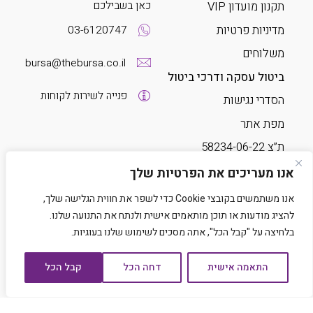
כאן בשבילכם
תקנון מועדון VIP
מדיניות פרטיות
03-6120747
משלוחים
bursa@thebursa.co.il
ביטול עסקה ודרכי ביטול
פנייה לשירות לקוחות
הסדרי נגישות
מפת אתר
ת”צ 58234-06-22
אנו מעריכים את הפרטיות שלך
עקבו אחרינו
אנו משתמשים בקובצי Cookie כדי לשפר את חווית הגלישה שלך,
להציג מודעות או תוכן מותאמים אישית ולנתח את התנועה שלנו.
בלחיצה על "קבל הכל", אתה מסכים לשימוש שלנו בעוגיות.
התאמה אישית
דחה הכל
קבל הכל
Developed by Matat Technologies LTD