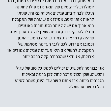
היא עוסקת בהן. אם הם מיועדים לאירוע מיוחד, כמו
יומולדת, לידה, סיום של תואר או אפילו לחתונה,
תוכלו לבחור בזוג עגילים
איכותי
מאורך, שניתן
לראות אותו היטב, אפילו אם שיערה של המקבלת
הוא ארוך.
אם יש לה יותר מזוג חורים באוזניים,
תוכלו להשקיע דווקא במה שאין לה. זוג ארוך ויפה
שיהיה קדמי או זוג צמוד שיהיה בהמשך התנוך.
וכמובן אם ידוע לכם לגבי העדפה מסוימת של
המקבלת, למשל אם היא מעדיפה עגילים צמודים או
ארוכים, אז ודאי שהבחירה קלה הרבה יותר.
אנו בבורסה לתכשיטים יכולים לספק כל סוג של עגיל
ותכשיט, שכן הכול מיוצר כחול לבן ברמה ובאיכות
הגבוהים ביותר, צרו איתנו קשר עוד היום, נשמח לסייע
בכל בקשה או שאלה.