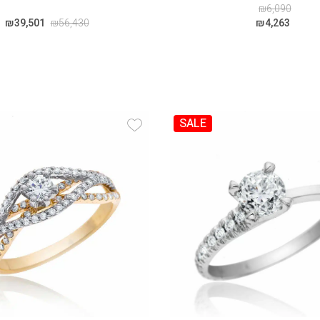
₪
6,090
₪
39,501
₪
56,430
₪
4,263
SALE
Add Wishlist
Add