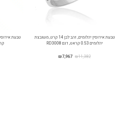
טבעת אירוסין יהלומים, זהב לבן 14 קרט, משובצת
יהלומים 0.53 קראט, דגם RD3008
קראט
₪
7,967
₪
11,382