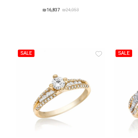
₪
16,837
₪
24,053
SALE
SALE
Add Wishlist