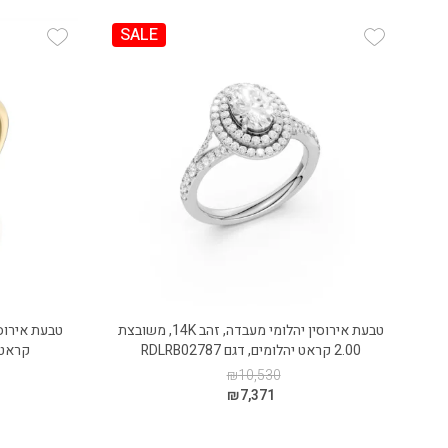
SALE
 Wishlist
Add Wishlist
טבעת אירוסין יהלומי מעבדה, זהב 14K, משובצת
2.00 קראט יהלומים, דגם RDLRB02787
קראט יהל
₪
10,530
₪
7,371