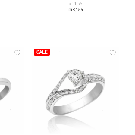
₪
11,650
₪
8,155
SALE
 Wishlist
Add Wishlist