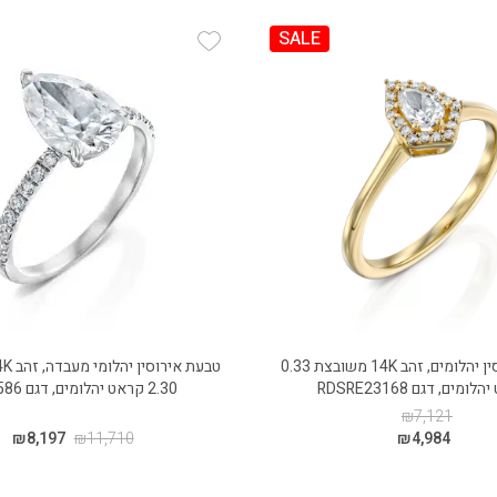
SALE
Add Wishlist
Add
טבעת אירוסין יהלומים, זהב 14K משובצת 0.33
ומים, דגם RDSRE23168
2.30 קראט יהלומים, דגם RDL586
₪
7,121
₪
8,197
₪
11,710
₪
4,984