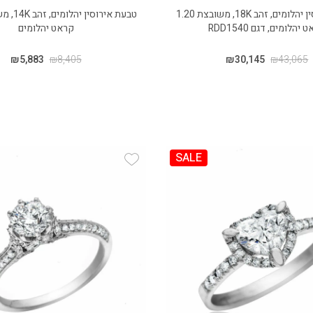
טבעת אירוסין יהלומים, זהב 18K, משובצת 1.20
יהלומים, דגם RDD1540
קראט יהלומים
₪
5,883
₪
8,405
₪
30,145
₪
43,065
SALE
Add Wishlist
Add