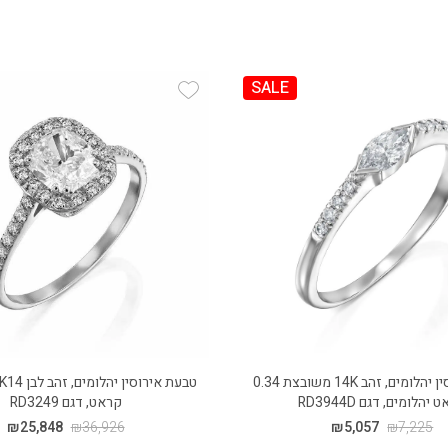
SALE
Add Wishlist
Add
טבעת אירוסין יהלומים, זהב 14K משובצת 0.34
יהלומים, דגם RD3944D
קראט, דגם RD3249
₪
25,848
₪
36,926
₪
5,057
₪
7,225