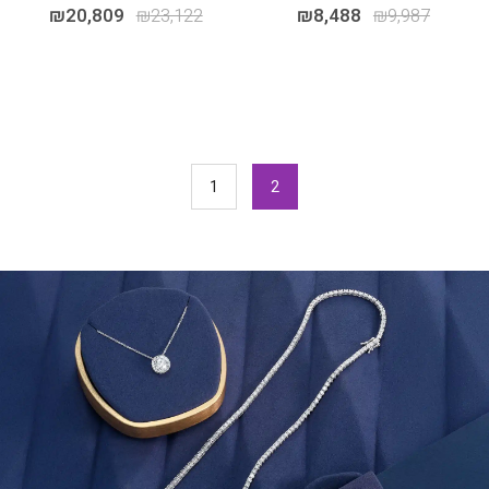
₪
20,809
₪
23,122
₪
8,488
₪
9,987
1
2