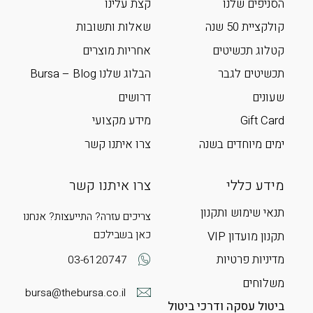
הסניפים שלנו
קצת עלינו
קולקציית 50 שנה
שאלות ותשובות
קטלוג תכשיטים
אחריות מוצרים
תכשיטים לגבר
הבלוג שלנו Bursa – Blog
שעונים
דרושים
Gift Card
מידע מקצועי
ימים מיוחדים בשנה
צרו איתנו קשר
מידע כללי
צרו איתנו קשר
תנאי שימוש ותקנון
צריכים עזרה? התייעצות? אנחנו
כאן בשבילכם
תקנון מועדון VIP
מדיניות פרטיות
03-6120747
משלוחים
bursa@thebursa.co.il
ביטול עסקה ודרכי ביטול