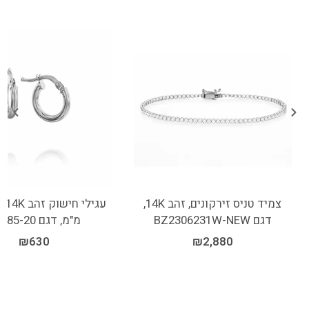
צמיד טניס זירקונים, זהב 14K,
דגם BZ2306231W-NEW
מ"מ, דגם EN085-20
₪
630
₪
2,880