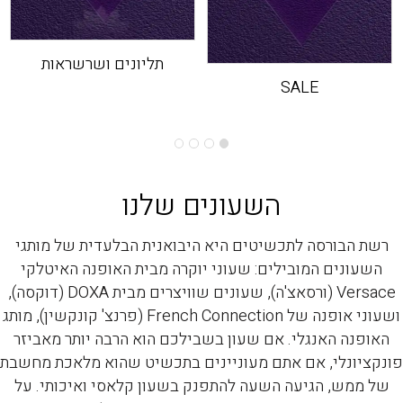
תליונים ושרשראות
SALE
השעונים שלנו
רשת הבורסה לתכשיטים היא היבואנית הבלעדית של מותגי
השעונים המובילים: שעוני יוקרה מבית האופנה האיטלקי
Versace (ורסאצ'ה), שעונים שוויצרים מבית DOXA (דוקסה),
ושעוני אופנה של French Connection (פרנצ' קונקשין), מותג
האופנה האנגלי. אם שעון בשבילכם הוא הרבה יותר מאביזר
פונקציונלי, אם אתם מעוניינים בתכשיט שהוא מלאכת מחשבת
של ממש, הגיעה השעה להתפנק בשעון קלאסי ואיכותי. על