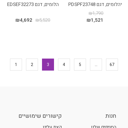
יהלומים, דגם PDSPF23748
הלומים, דגם EDSEF32273
₪
1,790
₪
4,692
₪
5,520
₪
1,521
1
2
3
4
5
…
67
חנות
קישורים שימושיים
הסניפים שלנו
קצת עלינו