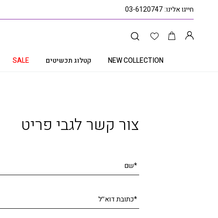
חייגו אלינו:
03-6120747
NEW COLLECTION
קטלוג תכשיטים
SALE
עמוד הבית
קטלוג תכשיטים
טבעת יהלומים, זהב 14K משובצת 0.34 קראט יהלומים, דגם RDSRA15215
צור קשר לגבי פריט
*שם
*כתובת דוא׳׳ל