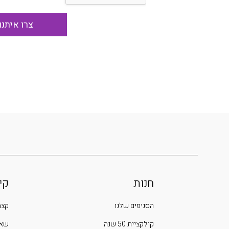
חנות
קי
הסניפים שלנו
קצת
קולקציית 50 שנה
שאל