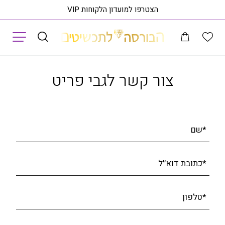
הצטרפו למועדון הלקוחות VIP
תפריט
וג תכשיטים
שרשרת זהב שחור 14K, דגם C2105050BL4-50
ראה פריט בסני
צור קשר לגבי פריט
*שם
*כתובת דוא׳׳ל
*טלפון