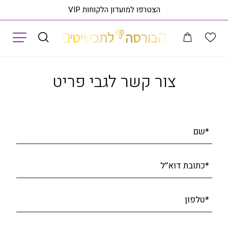
הצטרפו למועדון הלקוחות VIP
תפריט
בצורת לב , זהב 14K משובץ 0.12 קראט יהלומים, דגם PDPH20411
ראה
צור קשר לגבי פריט
*שם
*כתובת דוא׳׳ל
*טלפון