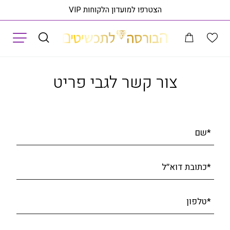
הצטרפו למועדון הלקוחות VIP
תפריט
י חישוק יהלומים מזהב K14, משובצים 0.25 קראט יהלומים, דגם EDSEF32362
צור קשר לגבי פריט
*שם
*כתובת דוא׳׳ל
*טלפון