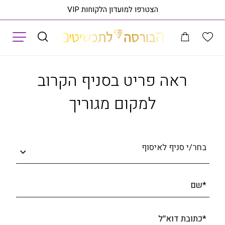
הצטרפו למועדון הלקוחות VIP
תפריט
עמוד הבית
Cross Sells
50 ס"מ – תוספת
ראה פריט בסניף הקרוב אליך
ראה פריט בסניף הקרוב
למקום מגוריך
בחר/י סניף לאיסוף
*שם
*כתובת דוא׳׳ל