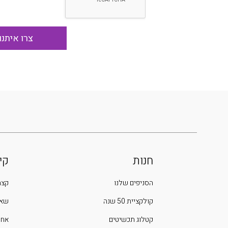
חנות
קי
הסניפים שלנו
קצת
קולקציית 50 שנה
שאל
קטלוג תכשיטים
אחר