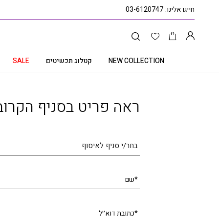
חייגו אלינו:
03-6120747
NEW COLLECTION
קטלוג תכשיטים
SALE
עמוד הבית
קטלוג תכשיטים
טבעת אבן אמרלד, זהב 14K, משובצת 0.40 קראט אמרלד, דגם RS3708
ראה פריט בסניף הקרוב
בחר/י סניף לאיסוף
*שם
*כתובת דוא׳׳ל