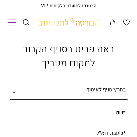
הצטרפו למועדון הלקוחות VIP
תפריט
שיטים
עגילי דובונים לילדות, זהב 14 קראט/סוגר 14 קראט, E30270
ראה פרי
ראה פריט בסניף הקרוב
למקום מגוריך
בחר/י סניף לאיסוף
*שם
*כתובת דוא׳׳ל