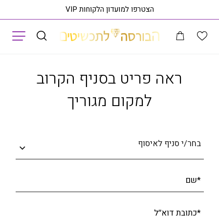
הצטרפו למועדון הלקוחות VIP
תפריט
טבעת יהלומים, זהב 14K משובצת 0.33 קראט יהלומים, דגם RDRF27028
רא
ראה פריט בסניף הקרוב
למקום מגוריך
בחר/י סניף לאיסוף
*שם
*כתובת דוא׳׳ל