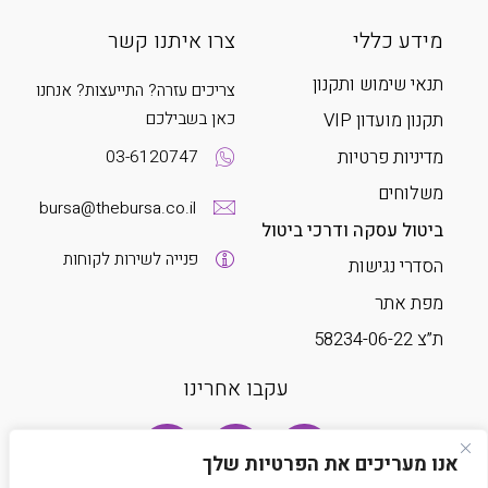
מידע כללי
צרו איתנו קשר
תנאי שימוש ותקנון
צריכים עזרה? התייעצות? אנחנו
כאן בשבילכם
תקנון מועדון VIP
מדיניות פרטיות
03-6120747
משלוחים
bursa@thebursa.co.il
ביטול עסקה ודרכי ביטול
פנייה לשירות לקוחות
הסדרי נגישות
מפת אתר
ת”צ 58234-06-22
עקבו אחרינו
אנו מעריכים את הפרטיות שלך