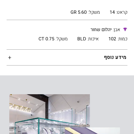
קראט:
14
משקל:
5.60 GR
אבן:
יהלום שחור
כמות:
102
איכות:
BLD
משקל:
0.75 CT
מידע נוסף