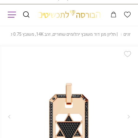
תפריט
תליונים
|
תליון מגן דוד משובץ יהלומים שחורים, זהב 14K, משובץ 0.75 קראט יהלומים, דגם PDPM01586BLD
Add Wishlist