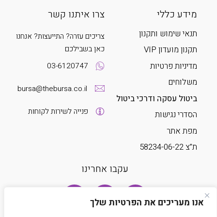
מידע כללי
צרו איתנו קשר
תנאי שימוש ותקנון
צריכים עזרה? התייעצות? אנחנו
כאן בשבילכם
תקנון מועדון VIP
מדיניות פרטיות
03-6120747
משלוחים
bursa@thebursa.co.il
ביטול עסקה ודרכי ביטול
פנייה לשירות לקוחות
הסדרי נגישות
מפת אתר
ת”צ 58234-06-22
עקבו אחרינו
אנו מעריכים את הפרטיות שלך