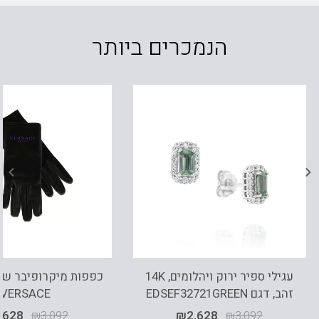
הנמכרים ביותר
עגילי ספיר ירוק ויהלומים, 14K
כפפות מיקרופיבר שח
זהב, דגם EDSEF32721GREEN
VERSACE
,628
₪
3,092
₪
2,628
₪
3,092