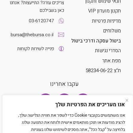
תנאי שימוש ותקנון
צריכים עזרה? התייעצות? אנחנו
כאן בשבילכם
תקנון מועדון VIP
מדיניות פרטיות
03-6120747
משלוחים
bursa@thebursa.co.il
ביטול עסקה ודרכי ביטול
פנייה לשירות לקוחות
הסדרי נגישות
מפת אתר
ת”צ 58234-06-22
עקבו אחרינו
אנו מעריכים את הפרטיות שלך
אנו משתמשים בקובצי Cookie כדי לשפר את חווית הגלישה שלך,
להציג מודעות או תוכן מותאמים אישית ולנתח את התנועה שלנו.
בלחיצה על "קבל הכל", אתה מסכים לשימוש שלנו בעוגיות.