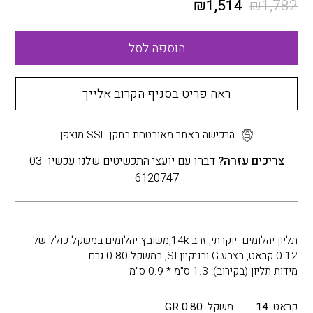
₪
1,514
₪
1,782
הוספה לסל
ראה פריט בסניף הקרוב אלייך
הרכישה באתר מאובטחת בתקן SSL מוצפן
צריכים עזרה?
דברו עם יועצי התכשיטים שלנו עכשיו 03-
6120747
תליון יהלומים יוקרתי, זהב 14k,משובץ יהלומים במשקל כולל של
0.12 קראט, בצבע G ובניקיון SI, במשקל 0.80 גרם
מידות תליון (בקירוב): 1.3 ס"מ * 0.9 ס"מ
קראט:
14
משקל:
0.80 GR