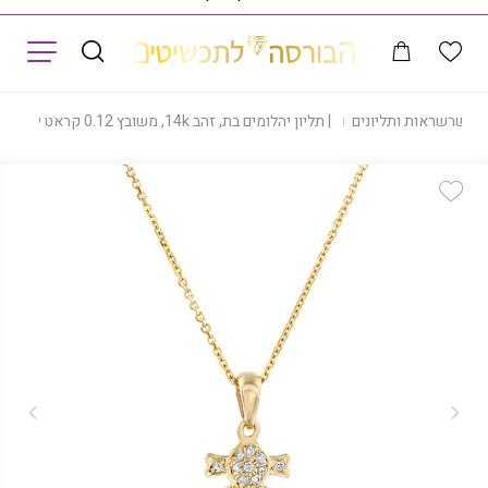
תפריט
|
שרשראות ותליונים
|
תליון יהלומים בת, זהב 14k, משובץ 0.12 קראט יהלומים, דגם PD2172G
Add Wishlist