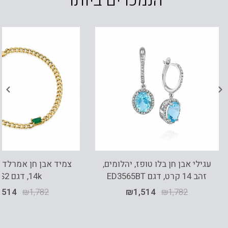
הנמכרים ביותר
עגילי אבן חן בלו טופז, יהלומים,
צמיד אבן חן אמרלד ,
זהב 14 קרט, דגם ED3565BT
14k, דגם BS2
,514
₪
1,782
₪
1,514
₪
1,782